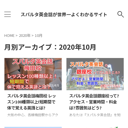
スパルタ英会話が世界一よくわかるサイト
HOME
>
2020年
>
10月
月別アーカイブ：2020年10月
2023/4/8
2023/4/8
スパルタ英会話梅田校 レッ
スパルタ英会話銀座校って?
スン100種類以上!短期間で
アクセス・営業時間・料金
体で覚える英語とは?
は?雰囲気はどう?
大阪の中心、各線梅田駅からアク
あなたは『スパルタ英会話』を知
セス便利な大阪駅前第2ビルにあ
っていますか?TV番組の『マツコ
るスパルタ英会話 。 スパルタっ
会議』などで紹介されたこともあ