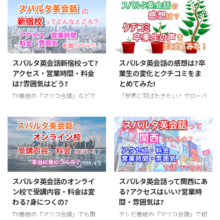
て聞くだけで、そんなに厳しい
るので、知っている方もいるかも
の？とちょっと不安になりますよ
しれませんね。 そこで今回はス
ね。 でも安心してください。ス
パルタ英会話の銀座校についてま
パルタ英会話はレベル分けされた
とめてみました。「銀座の近くに
2023/4/8
2023/4/8
100種類以上のレッスン、最適な
住んでいる方」「スパルタ英会話
学習と圧倒的な会話量で、短期間
に興味のある方」「通学を考えて
スパルタ英会話新宿校って?
スパルタ英会話の感想は?卒
で英語が習得できる！その期間な
いる方」はぜひこの記事を読んで
アクセス・営業時間・料金
業生の変化とクチコミをま
んと３か月! いったいどんな学習
みてくださいね! もちろん銀座校
は?雰囲気はどう?
とめてみた!
法なのか、見ていきたいと思いま
のことだけではなく、『スパルタ
す。 スパルタ英会話とは？ 英会
英会話』がどんなスクールなのか
TV番組の『マツコ会議』などで
「世界に羽ばたきたい！グローバ
話スクールに通っていても、「な
も説明しているので「スパルタ英
紹介されたこともある『スパルタ
ルな活躍がしたい！ でも英語が
かなか上達しない」「英語が思う
会話についてあまり知らない」と
英会話』ですが、は校舎一体どこ
思うように話せない…。」 海外
ように話せない」「本当にちゃん
いう方でもOKです! この記事では
にあるのでしょうか。 そこで今
へ挑戦したいあなたへ。 3ヶ月で
と身に付いてるの?」なん ...
スパルタ英会話がどんな ...
回はスパルタ英会話の新宿校につ
も飛躍的に英会話力を伸ばせるス
いてまとめてみました。「新宿の
パルタ英会話はご存知ですか？
近くに住んでいる方」「スパルタ
ご自身の英語に自信がなくて、不
2023/4/8
2023/4/8
英会話に興味のある方」「通学を
安になるかもしれませんが大丈夫
考えている方」はぜひこの記事を
です。 というのも、スパルタ英
スパルタ英会話のオンライ
スパルタ英会話って関西にあ
読んでみてくださいね! もちろん
会話では日本人コンサルタントか
ン校で受講内容・料金は変
る?アクセスはいい?営業時
新宿校のことだけではなく、『ス
らはしっかりと日本語で英語を教
わる?身につくの?
間・雰囲気は?
パルタ英会話』がどんなスクール
えてもらえ、ネイティブ講師とは
なのかも説明しているので新宿校
マンツーマンレッスンできる安心
TV番組の『マツコ会議』でも取
テレビ番組の『マツコ会議』で紹