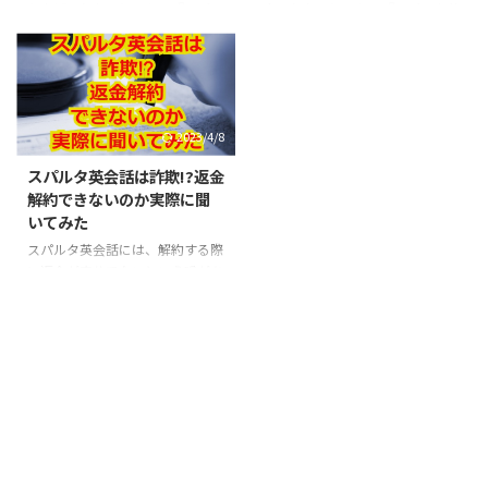
へ通うつもりでなくても大丈夫で
のシステムだから。 例えば卒業
り上げられたことのある『スパル
介されたこともある『スパルタ英
す! この記事ではスパルタ英会話
生で、「”英語を使って働きた
タ英会話』ですが、2020年の4月
会話』ですが、スパルタ英会話の
がどんなスクールなのか、新宿校
い”という夢を叶えました。」
にオンライン校を開校しました。
校舎は一体どこにあるのでしょう
のアクセスや営業時間、教室 ...
と、スパルタ英会話で勉強した方
「スパルタ英会話のオンライン校
か。また、スパルタ英会話とはど
の ...
ってどんなものなんだろう?」
んな英会話スクールなのでしょう
「オンラインで本当に英会話力が
か。 関西圏にお住まいの方や、
2023/4/8
向上するのかな?」と疑問に思っ
職場が関西などの方は「スパルタ
ている方もいるかもしれません
英会話って気になるけど、東京に
スパルタ英会話は詐欺!?返金
ね。 この記事を読めばスパルタ
しかないのかな……?」なんて思
解約できないのか実際に聞
英会話がどんなスクールなのか、
っている方がいるかもしれません
いてみた
オンラインで受講内容や料金は変
ね。 この記事を読めば『スパル
わるのか、オンラインで本当に英
タ英会話』がどんなスクールなの
スパルタ英会話には、解約する際
語が話せるようになるのかがわか
か、校舎は関西のどこにあるの
に返金が充分でないという噂があ
ります。もし少しでも興味があっ
か、またその校舎の営業時間や料
るのをご存じでしょうか。もしも
たり気になったりしたら是非最後
金、雰囲気などがわかります。
その噂が本当だったら恐ろしいで
まで読んでいってくださいね! ...
関西にお住まいの方はもちろん、
すよね。詐欺と言われてしまうよ
『 ...
うな気もします。 というのも、
私も通いたい英会話スクールがあ
ると、ついついこういう噂という
ものを追求したくなってしまうの
です。そこで今回は、スパルタ英
会話では解約がどのように行われ